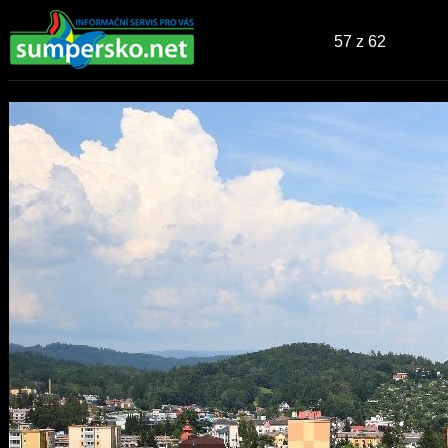
57
z 62