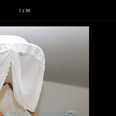
7
z 39