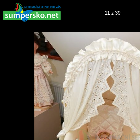
11
z 39