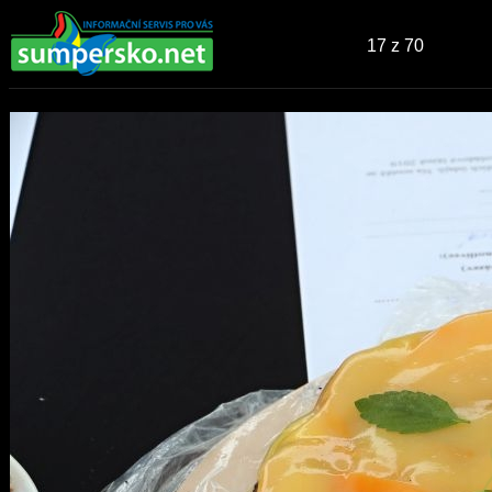
17
z 70