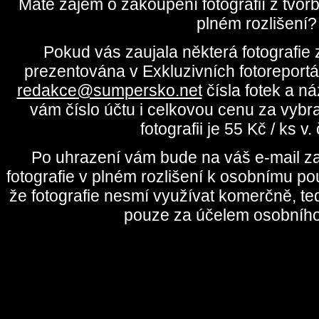
Máte zájem o zakoupení fotografií z tvo
plném rozlišení?
Pokud vás zaujala některá fotografie z
prezentována v Exkluzivních fotoreportá
redakce@sumpersko.net
čísla fotek a n
vám číslo účtu i celkovou cenu za vybr
fotografii je 55 Kč / ks v
Po uhrazení vám bude na váš e-mail za
fotografie v plném rozlišení k osobnímu pou
že fotografie nesmí využívat komerčně, te
pouze za účelem osobního 