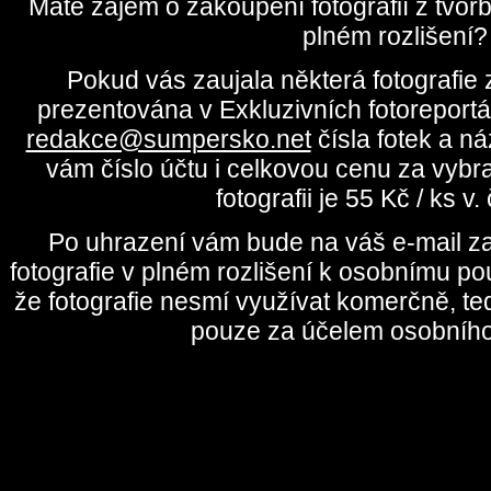
Máte zájem o zakoupení fotografií z tvo
plném rozlišení?
Pokud vás zaujala některá fotografie z
prezentována v Exkluzivních fotoreportá
redakce@sumpersko.net
čísla fotek a n
vám číslo účtu i celkovou cenu za vybr
fotografii je 55 Kč / ks v
Po uhrazení vám bude na váš e-mail za
fotografie v plném rozlišení k osobnímu pou
že fotografie nesmí využívat komerčně, te
pouze za účelem osobního 