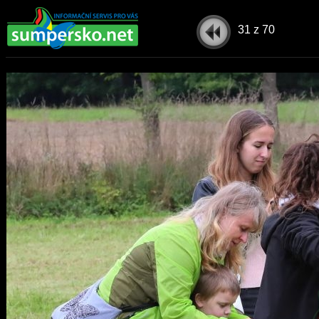
31
z 70