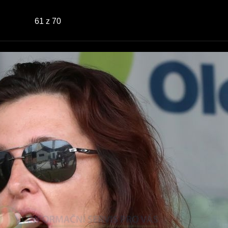
61
z 70