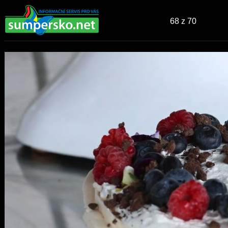
68
z 70