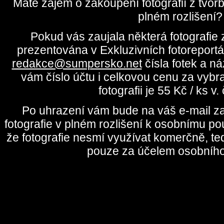
Máte zájem o zakoupení fotografií z tvo
plném rozlišení?
Pokud vás zaujala některá fotografie z
prezentována v Exkluzivních fotoreportá
redakce@sumpersko.net
čísla fotek a n
vám číslo účtu i celkovou cenu za vybr
fotografii je 55 Kč / ks v
Po uhrazení vám bude na váš e-mail za
fotografie v plném rozlišení k osobnímu pou
že fotografie nesmí využívat komerčně, te
pouze za účelem osobního 