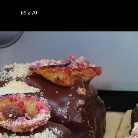
69
z 70