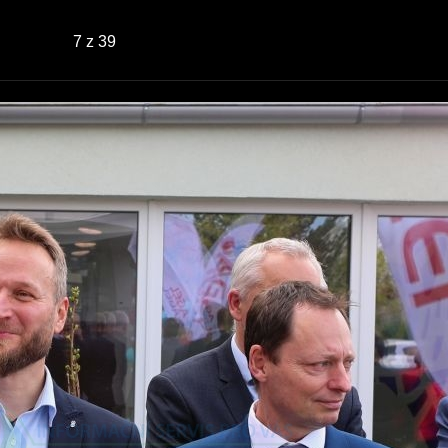
7
z 39