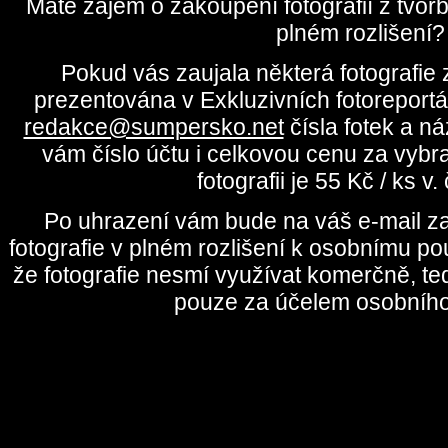
Máte zájem o zakoupení fotografií z tvo
plném rozlišení?
Pokud vás zaujala některá fotografie z
prezentována v Exkluzivních fotoreportá
redakce@sumpersko.net
čísla fotek a n
vám číslo účtu i celkovou cenu za vybr
fotografii je 55 Kč / ks v
Po uhrazení vám bude na váš e-mail za
fotografie v plném rozlišení k osobnímu pou
že fotografie nesmí využívat komerčně, te
pouze za účelem osobního 