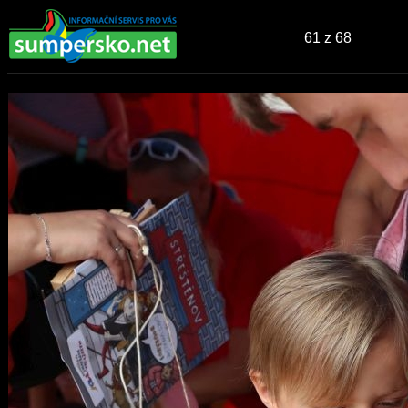
61
z 68