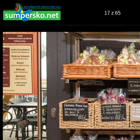
17
z 65