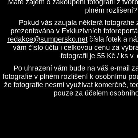
Máte zájem o zakoupení fotografií z tvo
plném rozlišení?
Pokud vás zaujala některá fotografie z
prezentována v Exkluzivních fotoreportá
redakce@sumpersko.net
čísla fotek a n
vám číslo účtu i celkovou cenu za vybr
fotografii je 55 Kč / ks v
Po uhrazení vám bude na váš e-mail za
fotografie v plném rozlišení k osobnímu pou
že fotografie nesmí využívat komerčně, te
pouze za účelem osobního 