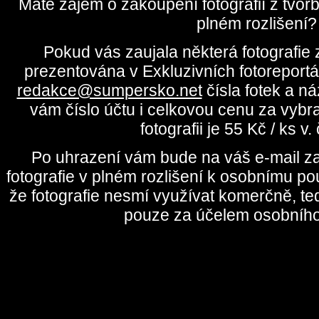
Máte zájem o zakoupení fotografií z tvo
plném rozlišení?
Pokud vás zaujala některá fotografie z
prezentována v Exkluzivních fotoreportá
redakce@sumpersko.net
čísla fotek a n
vám číslo účtu i celkovou cenu za vybr
fotografii je 55 Kč / ks v
Po uhrazení vám bude na váš e-mail za
fotografie v plném rozlišení k osobnímu pou
že fotografie nesmí využívat komerčně, te
pouze za účelem osobního 