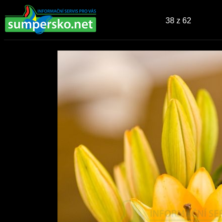
38
z 62