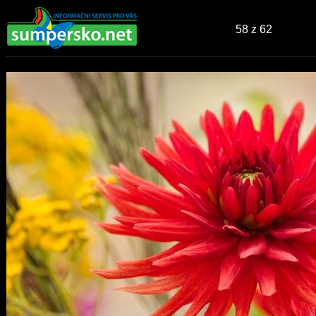
58
z 62