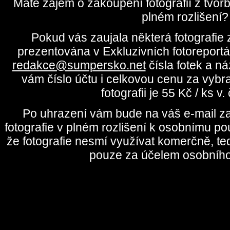
Máte zájem o zakoupení fotografií z tvo
plném rozlišení?
Pokud vás zaujala některá fotografie z
prezentována v Exkluzivních fotoreportá
redakce@sumpersko.net
čísla fotek a n
vám číslo účtu i celkovou cenu za vybr
fotografii je 55 Kč / ks v
Po uhrazení vám bude na váš e-mail za
fotografie v plném rozlišení k osobnímu pou
že fotografie nesmí využívat komerčně, te
pouze za účelem osobního 