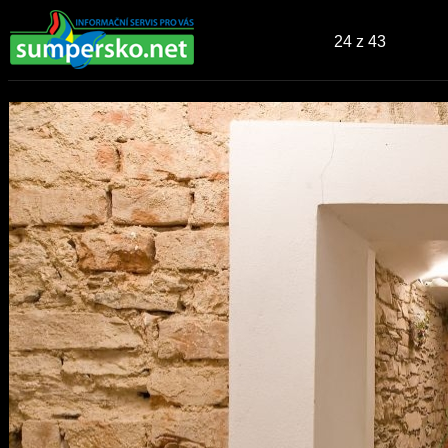
24
z 43