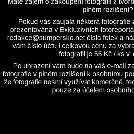
Máte zájem o zakoupení fotografií z tvo
plném rozlišení?
Pokud vás zaujala některá fotografie z
prezentována v Exkluzivních fotoreportá
redakce@sumpersko.net
čísla fotek a n
vám číslo účtu i celkovou cenu za vybr
fotografii je 55 Kč / ks v
Po uhrazení vám bude na váš e-mail za
fotografie v plném rozlišení k osobnímu pou
že fotografie nesmí využívat komerčně, te
pouze za účelem osobního 