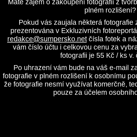
Máte zájem o zakoupení fotografií z tvo
plném rozlišení?
Pokud vás zaujala některá fotografie z
prezentována v Exkluzivních fotoreportá
redakce@sumpersko.net
čísla fotek a n
vám číslo účtu i celkovou cenu za vybr
fotografii je 55 Kč / ks v
Po uhrazení vám bude na váš e-mail za
fotografie v plném rozlišení k osobnímu pou
že fotografie nesmí využívat komerčně, te
pouze za účelem osobního 