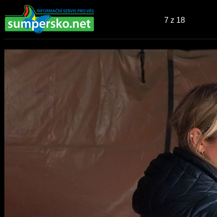
7
z 18