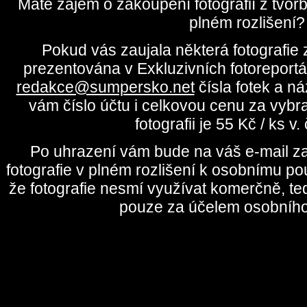
Máte zájem o zakoupení fotografií z tvo
plném rozlišení?
Pokud vás zaujala některá fotografie z
prezentována v Exkluzivních fotoreportá
redakce@sumpersko.net
čísla fotek a n
vám číslo účtu i celkovou cenu za vybr
fotografii je 55 Kč / ks v
Po uhrazení vám bude na váš e-mail za
fotografie v plném rozlišení k osobnímu pou
že fotografie nesmí využívat komerčně, te
pouze za účelem osobního 