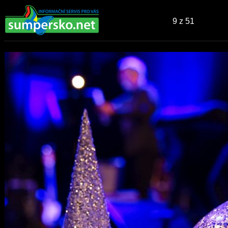
9
z 51