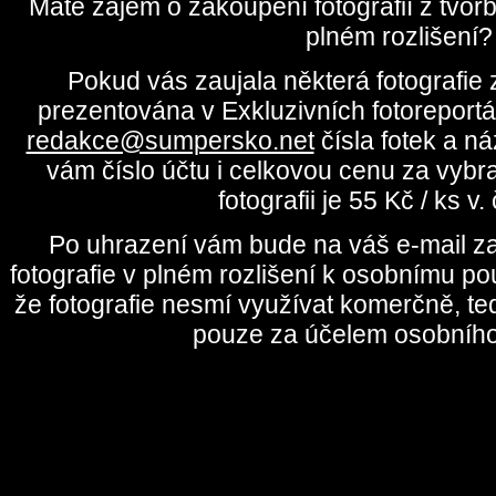
Máte zájem o zakoupení fotografií z tvo
plném rozlišení?
Pokud vás zaujala některá fotografie z
prezentována v Exkluzivních fotoreportá
redakce@sumpersko.net
čísla fotek a n
vám číslo účtu i celkovou cenu za vybr
fotografii je 55 Kč / ks v
Po uhrazení vám bude na váš e-mail za
fotografie v plném rozlišení k osobnímu pou
že fotografie nesmí využívat komerčně, te
pouze za účelem osobního 