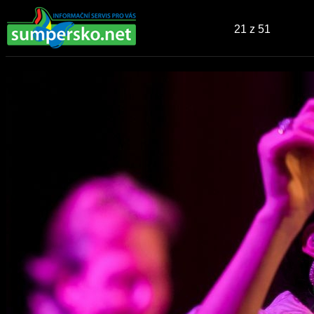
21
z 51