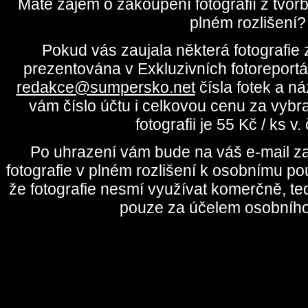
Máte zájem o zakoupení fotografií z tvo
plném rozlišení?
Pokud vás zaujala některá fotografie z
prezentována v Exkluzivních fotoreportá
redakce@sumpersko.net
čísla fotek a n
vám číslo účtu i celkovou cenu za vybr
fotografii je 55 Kč / ks v
Po uhrazení vám bude na váš e-mail za
fotografie v plném rozlišení k osobnímu pou
že fotografie nesmí využívat komerčně, te
pouze za účelem osobního 