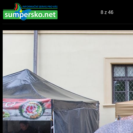
8
z 46