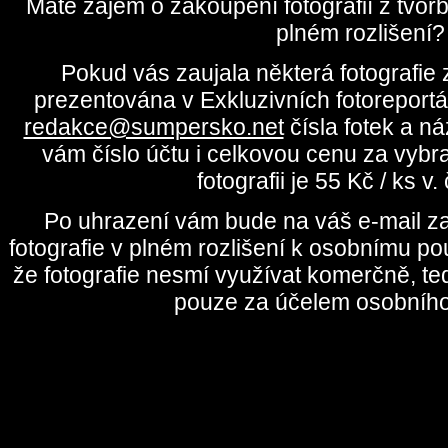
Máte zájem o zakoupení fotografií z tvo
plném rozlišení?
Pokud vás zaujala některá fotografie z
prezentována v Exkluzivních fotoreportá
redakce@sumpersko.net
čísla fotek a n
vám číslo účtu i celkovou cenu za vybr
fotografii je 55 Kč / ks v
Po uhrazení vám bude na váš e-mail za
fotografie v plném rozlišení k osobnímu pou
že fotografie nesmí využívat komerčně, te
pouze za účelem osobního 