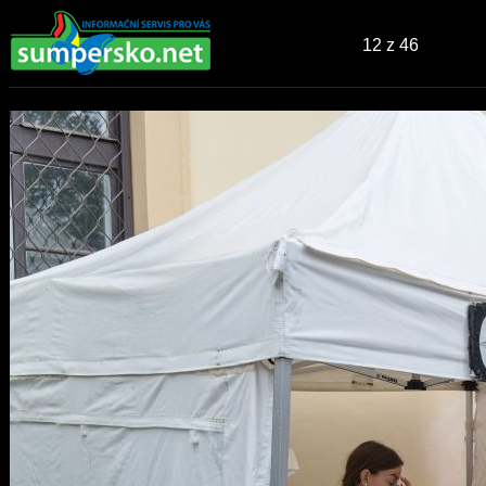
12
z 46