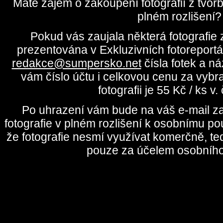
Máte zájem o zakoupení fotografií z tvo
plném rozlišení?
Pokud vás zaujala některá fotografie z
prezentována v Exkluzivních fotoreportá
redakce@sumpersko.net
čísla fotek a n
vám číslo účtu i celkovou cenu za vybr
fotografii je 55 Kč / ks v
Po uhrazení vám bude na váš e-mail za
fotografie v plném rozlišení k osobnímu pou
že fotografie nesmí využívat komerčně, te
pouze za účelem osobního 