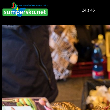
24
z 46