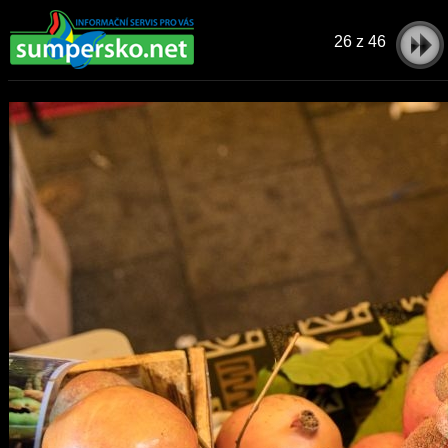
26
z 46