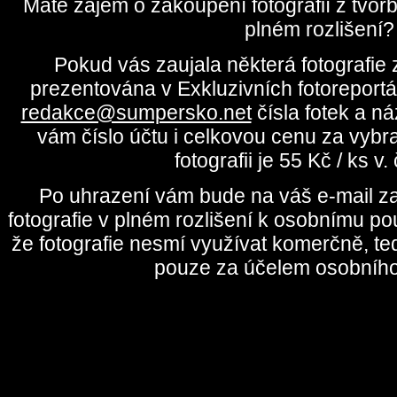
Máte zájem o zakoupení fotografií z tvo
plném rozlišení?
Pokud vás zaujala některá fotografie z
prezentována v Exkluzivních fotoreportá
redakce@sumpersko.net
čísla fotek a n
vám číslo účtu i celkovou cenu za vybr
fotografii je 55 Kč / ks v
Po uhrazení vám bude na váš e-mail za
fotografie v plném rozlišení k osobnímu pou
že fotografie nesmí využívat komerčně, te
pouze za účelem osobního 