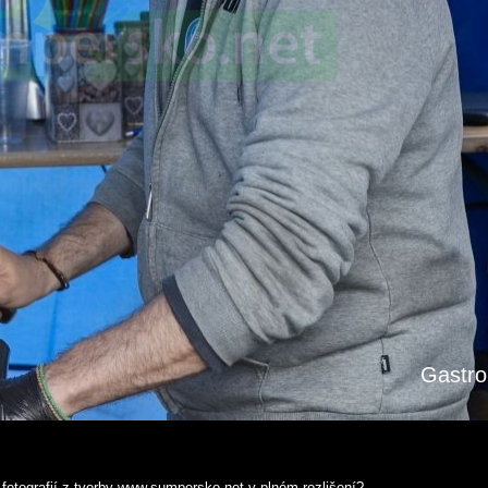
Gastro 
fotografií z tvorby www.sumpersko.net v plném rozlišení?