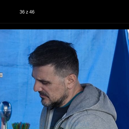
36
z 46