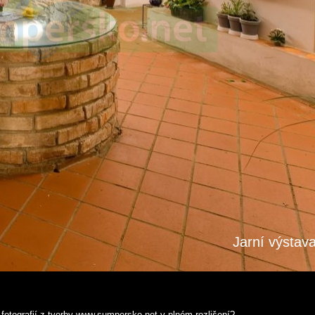
Jarní výstav
fotografií z tvorby www.sumpersko.net v plném rozlišení?