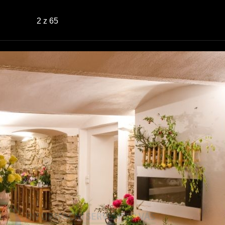
2
z 65