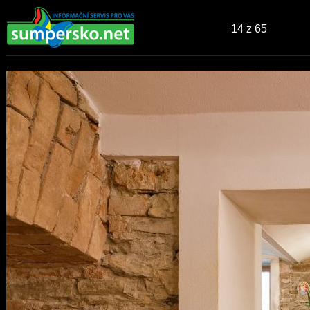
14
z 65