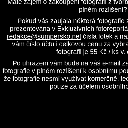
Máte zájem o zakoupení fotografií z tvo
plném rozlišení?
Pokud vás zaujala některá fotografie z
prezentována v Exkluzivních fotoreportá
redakce@sumpersko.net
čísla fotek a n
vám číslo účtu i celkovou cenu za vybr
fotografii je 55 Kč / ks v
Po uhrazení vám bude na váš e-mail za
fotografie v plném rozlišení k osobnímu pou
že fotografie nesmí využívat komerčně, te
pouze za účelem osobního 