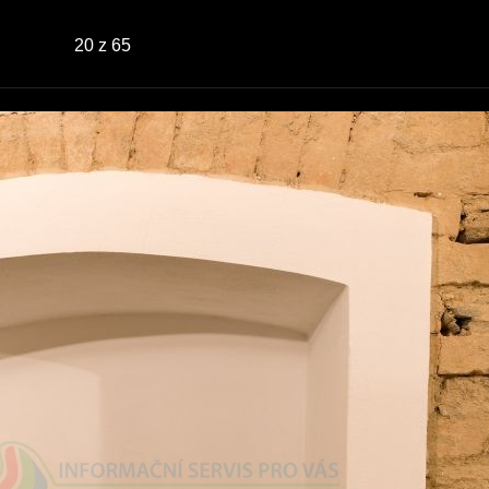
20
z 65