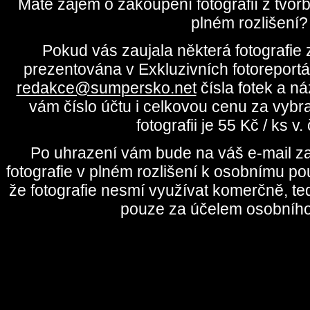
Máte zájem o zakoupení fotografií z tvo
plném rozlišení?
Pokud vás zaujala některá fotografie z
prezentována v Exkluzivních fotoreportá
redakce@sumpersko.net
čísla fotek a n
vám číslo účtu i celkovou cenu za vybr
fotografii je 55 Kč / ks v
Po uhrazení vám bude na váš e-mail za
fotografie v plném rozlišení k osobnímu pou
že fotografie nesmí využívat komerčně, te
pouze za účelem osobního 