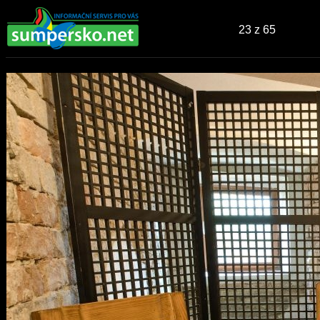
23
z 65