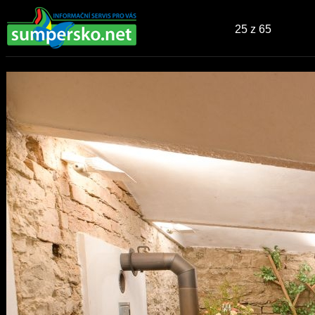
25
z 65