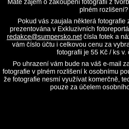
Máte zájem o zakoupení fotografií z tvo
plném rozlišení?
Pokud vás zaujala některá fotografie z
prezentována v Exkluzivních fotoreportá
redakce@sumpersko.net
čísla fotek a n
vám číslo účtu i celkovou cenu za vybr
fotografii je 55 Kč / ks v
Po uhrazení vám bude na váš e-mail za
fotografie v plném rozlišení k osobnímu pou
že fotografie nesmí využívat komerčně, te
pouze za účelem osobního 