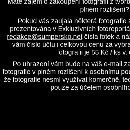
Máte zájem o zakoupení fotografií z tvo
plném rozlišení?
Pokud vás zaujala některá fotografie z
prezentována v Exkluzivních fotoreportá
redakce@sumpersko.net
čísla fotek a n
vám číslo účtu i celkovou cenu za vybr
fotografii je 55 Kč / ks v
Po uhrazení vám bude na váš e-mail za
fotografie v plném rozlišení k osobnímu pou
že fotografie nesmí využívat komerčně, te
pouze za účelem osobního 