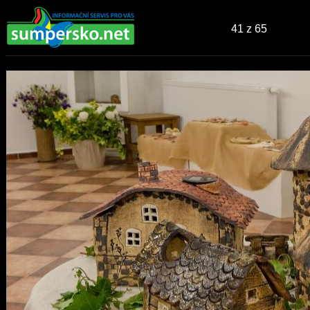
41
z 65