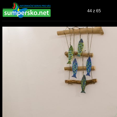
44
z 65