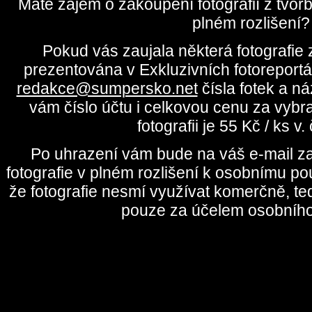
Máte zájem o zakoupení fotografií z tvo
plném rozlišení?
Pokud vás zaujala některá fotografie z
prezentována v Exkluzivních fotoreportá
redakce@sumpersko.net
čísla fotek a n
vám číslo účtu i celkovou cenu za vybr
fotografii je 55 Kč / ks v
Po uhrazení vám bude na váš e-mail za
fotografie v plném rozlišení k osobnímu pou
že fotografie nesmí využívat komerčně, te
pouze za účelem osobního 