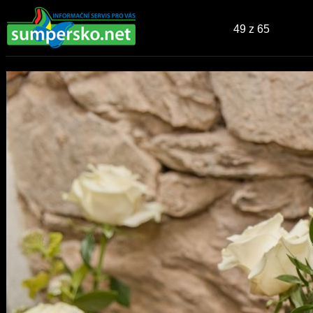
49
z 65