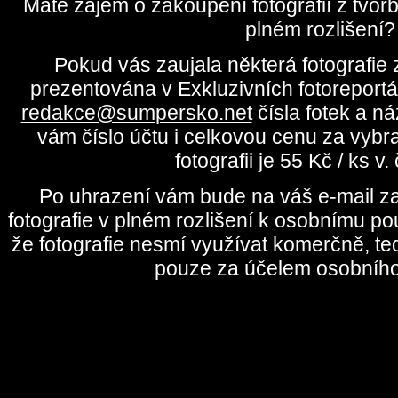
Máte zájem o zakoupení fotografií z tvo
plném rozlišení?
Pokud vás zaujala některá fotografie z
prezentována v Exkluzivních fotoreportá
redakce@sumpersko.net
čísla fotek a n
vám číslo účtu i celkovou cenu za vybr
fotografii je 55 Kč / ks v
Po uhrazení vám bude na váš e-mail za
fotografie v plném rozlišení k osobnímu pou
že fotografie nesmí využívat komerčně, te
pouze za účelem osobního 