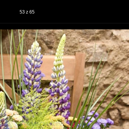
53
z 65