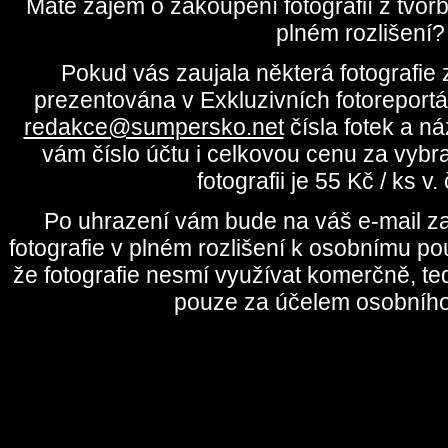
Máte zájem o zakoupení fotografií z tvo
plném rozlišení?
Pokud vás zaujala některá fotografie z
prezentována v Exkluzivních fotoreportá
redakce@sumpersko.net
čísla fotek a n
vám číslo účtu i celkovou cenu za vybr
fotografii je 55 Kč / ks v
Po uhrazení vám bude na váš e-mail za
fotografie v plném rozlišení k osobnímu pou
že fotografie nesmí využívat komerčně, te
pouze za účelem osobního 