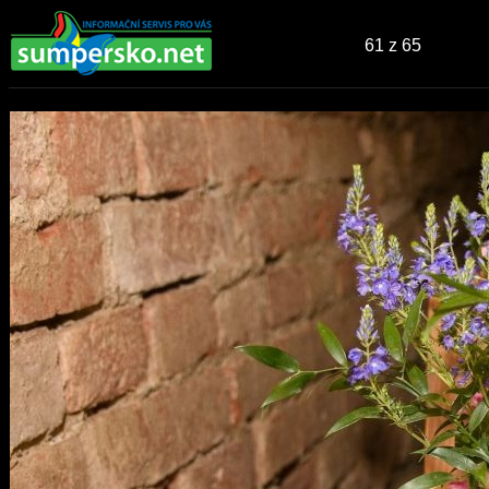
61
z 65