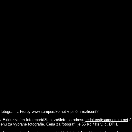
fotografií z tvorby www.sumpersko.net v plném rozlišení?
 v Exkluzivních fotoreportážích, zašlete na adresu
redakce@sumpersko.net
čí
nu za vybrané fotografie. Cena za fotografii je 55 Kč / ks v. č. DPH.