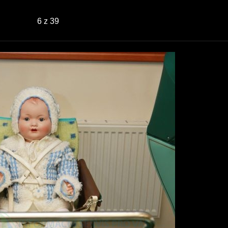
6
z 39