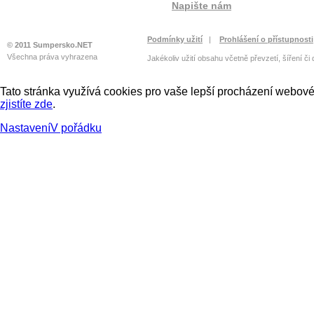
Napište nám
Podmínky užití
|
Prohlášení o přístupnosti
© 2011 Sumpersko.NET
Všechna práva vyhrazena
Jakékoliv užití obsahu včetně převzetí, šíření či
Tato stránka využívá cookies pro vaše lepší procházení webové 
zjistíte zde
.
Nastavení
V pořádku