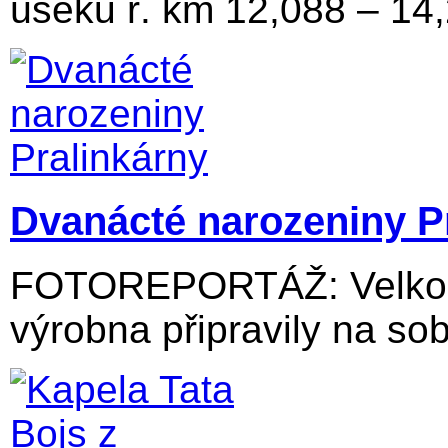
úseku ř. km 12,088 – 14
Dvanácté narozeniny P
FOTOREPORTÁŽ: Velkolos
výrobna připravily na sob