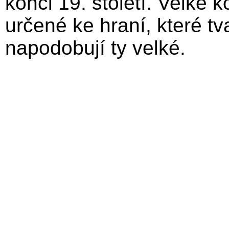
konci 19. století. Velké k
určené ke hraní, které t
napodobují ty velké.