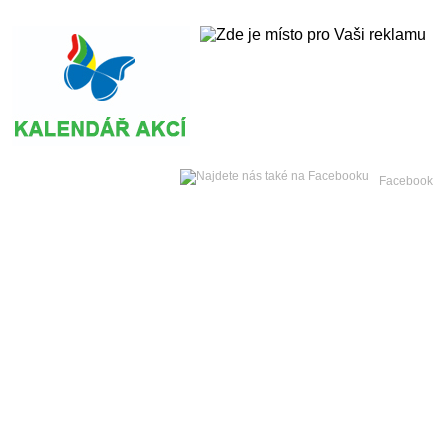
Sobota
08. srpna 2026 -
Facebook
Hlavní strana
Zpravodajství
Publicistika
Kult